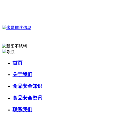
您好，欢迎来到 河北qy千亿-千亿(国际)唯一官方网站食品 官方网
站！
English
首页
关于我们
食品安全知识
食品安全资讯
联系我们