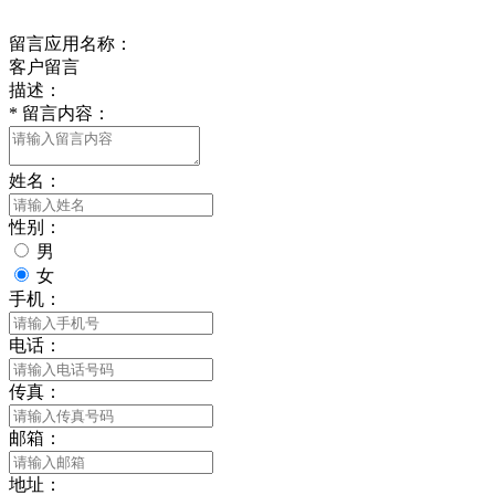
给我留言
留言应用名称：
客户留言
描述：
*
留言内容：
姓名：
性别：
男
女
手机：
电话：
传真：
邮箱：
地址：