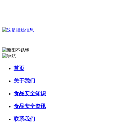
您好，欢迎来到 河北qy千亿-千亿(国际)唯一官方网站食品 官方网
站！
English
首页
关于我们
食品安全知识
食品安全资讯
联系我们