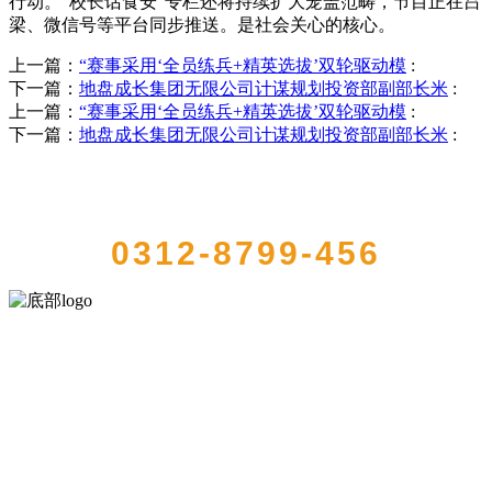
行动。“校长话食安”专栏还将持续扩大笼盖范畴，节目正在吕
梁、微信号等平台同步推送。是社会关心的核心。
上一篇：
“赛事采用‘全员练兵+精英选拔’双轮驱动模
:
下一篇：
地盘成长集团无限公司计谋规划投资部副部长米
:
上一篇：
“赛事采用‘全员练兵+精英选拔’双轮驱动模
:
下一篇：
地盘成长集团无限公司计谋规划投资部副部长米
:
QUICK CONTACT US
0312-8799-456
河北qy千亿-千亿(国际)唯一官方网站食品有限公司创建于1991年，是
经省级注册的大型农产品加工出口企业，注册资金2000万元，总资产1
亿多元。公司产品有速冻甜糯玉米，芦笋，青豆，草莓，花菜，青刀
豆，混合菜，胡萝卜等。
服务支持