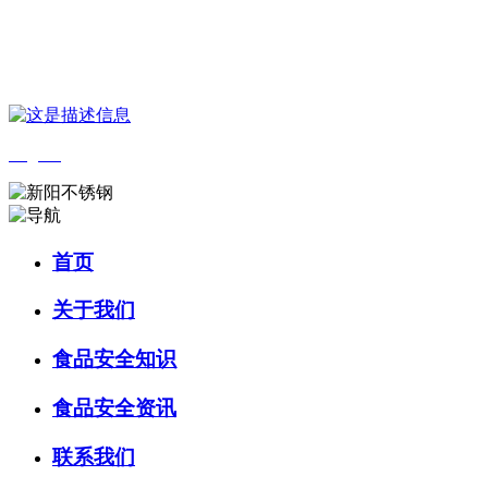
您好，欢迎来到 河北qy千亿-千亿(国际)唯一官方网站食品 官方网
站！
English
首页
关于我们
食品安全知识
食品安全资讯
联系我们